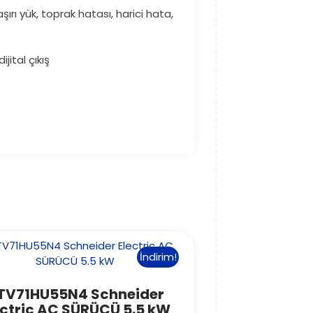
şırı yük, toprak hatası, harici hata,
jital çıkış
İndirim!
TV71HU55N4 Schneider
ectric AC SÜRÜCÜ 5.5 kW