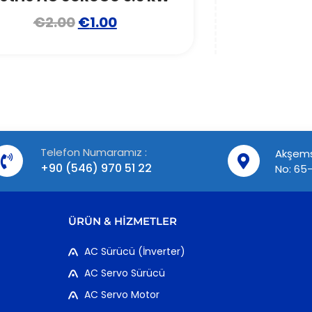
€
2.00
€
1.00
Telefon Numaramız :
Akşems
+90 (546) 970 51 22
No: 65-
ÜRÜN & HIZMETLER
AC Sürücü (İnverter)
AC Servo Sürücü
AC Servo Motor