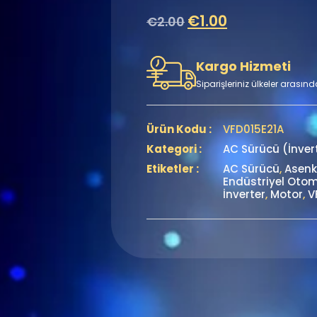
€
1.00
€
2.00
Kargo Hizmeti
Siparişleriniz ülkeler arasınd
Ürün Kodu :
VFD015E21A
Kategori :
AC Sürücü (İnver
Etiketler :
AC Sürücü
,
Asenk
Endüstriyel Oto
İnverter
,
Motor
,
V