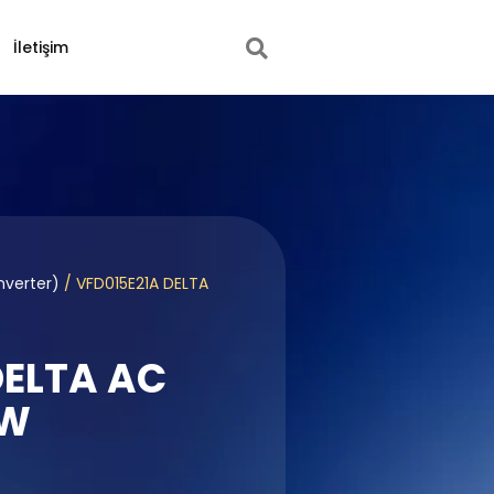
İletişim
nverter)
/ VFD015E21A DELTA
DELTA AC
kW