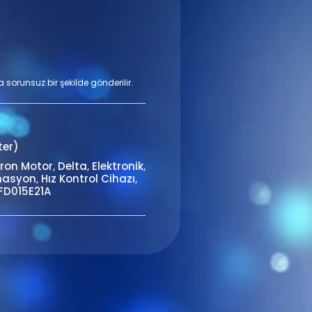
a sorunsuz bir şekilde gönderilir.
ter)
ron Motor
,
Delta
,
Elektronik
,
masyon
,
Hız Kontrol Cihazı
,
FD015E21A