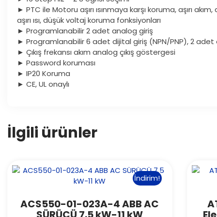
► PTC ile Motoru aşırı ısınmaya karşı koruma, aşırı akım, a
aşırı ısı, düşük voltaj koruma fonksiyonları
► Programlanabilir 2 adet analog giriş
► Programlanabilir 6 adet dijital giriş (NPN/PNP), 2 adet di
► Çıkış frekansı akım analog çıkış göstergesi
► Password koruması
► IP20 Koruma
► CE, UL onaylı
İlgili ürünler
İndirim!
ACS550-01-023A-4 ABB AC
A
SÜRÜCÜ 7.5 kW-11 kW
El