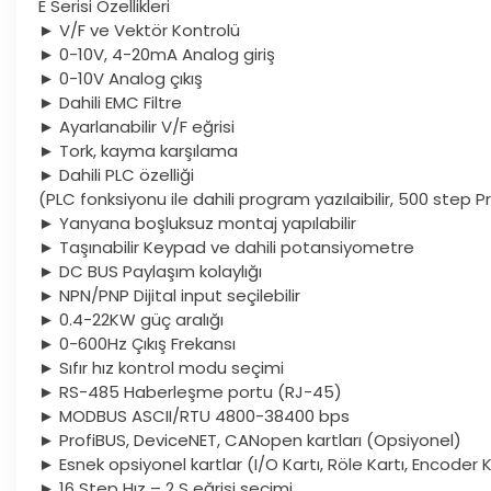
E Serisi Özellikleri
► V/F ve Vektör Kontrolü
► 0-10V, 4-20mA Analog giriş
► 0-10V Analog çıkış
► Dahili EMC Filtre
► Ayarlanabilir V/F eğrisi
► Tork, kayma karşılama
► Dahili PLC özelliği
(PLC fonksiyonu ile dahili program yazılaibilir, 500 step
► Yanyana boşluksuz montaj yapılabilir
► Taşınabilir Keypad ve dahili potansiyometre
► DC BUS Paylaşım kolaylığı
► NPN/PNP Dijital input seçilebilir
► 0.4-22KW güç aralığı
► 0-600Hz Çıkış Frekansı
► Sıfır hız kontrol modu seçimi
► RS-485 Haberleşme portu (RJ-45)
► MODBUS ASCII/RTU 4800-38400 bps
► ProfiBUS, DeviceNET, CANopen kartları (Opsiyonel)
► Esnek opsiyonel kartlar (I/O Kartı, Röle Kartı, Encoder K
► 16 Step Hız – 2 S eğrisi seçimi