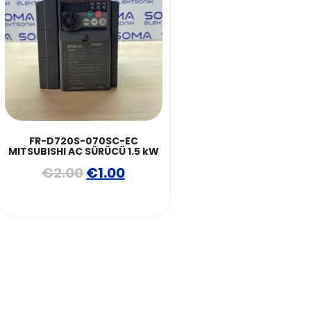
FR-D720S-070SC-EC
MITSUBISHI AC SÜRÜCÜ 1.5 kW
€
2.00
€
1.00