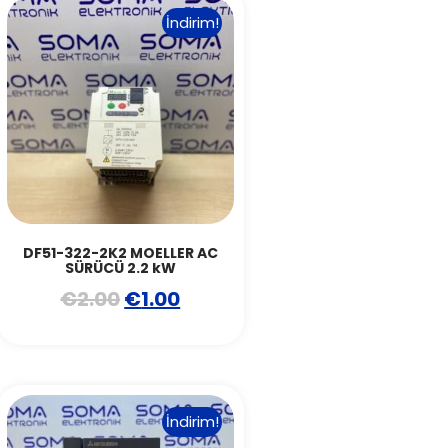
İndirim!
DF51-322-2K2 MOELLER AC
SÜRÜCÜ 2.2 kW
€
2.00
€
1.00
İndirim!