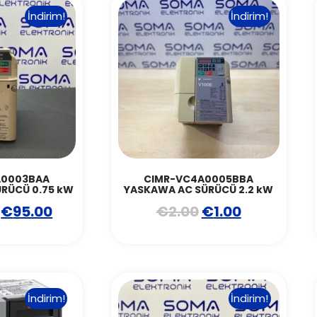
İndirim!
İndirim!
A0003BAA
CIMR-VC4A0005BBA
RÜCÜ 0.75 kW
YASKAWA AC SÜRÜCÜ 2.2 kW
€
95.00
€
2.00
€
1.00
İndirim!
İndirim!