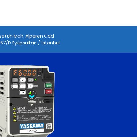
ettin Mah. Alperen Cad.
67/D Eyüpsultan / İstanbul