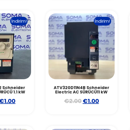
İndirim!
İndirim!
2 Schneider
ATV320D11N4B Schneider
ÜRÜCÜ 1.1 kW
Electric AC SÜRÜCÜ11 kW
€
1.00
€
2.00
€
1.00