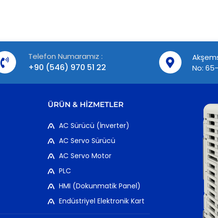
Telefon Numaramız :
Akşems
+90 (546) 970 51 22
No: 65-
ÜRÜN & HIZMETLER
AC Sürücü (İnverter)
AC Servo Sürücü
AC Servo Motor
PLC
HMI (Dokunmatik Panel)
Endüstriyel Elektronik Kart