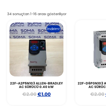
34 sonuçtan 1-16 arası gösteriliyor
İndirim!
22F-A2P5N103 ALLEN-BRADLEY
22F-D6P0N103 
AC SÜRÜCÜ 0.40 kW
AC SÜRÜC
€
2.00
€
1.00
€
2.00