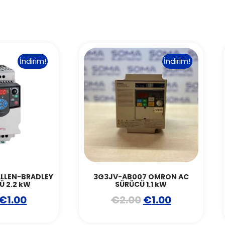
İndirim!
İndirim!
ALLEN-BRADLEY
3G3JV-AB007 OMRON AC
Ü 2.2 kW
SÜRÜCÜ 1.1 kW
€
1.00
€
2.00
€
1.00