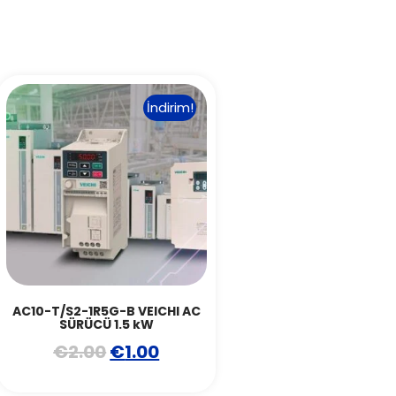
İndirim!
AC10-T/S2-1R5G-B VEICHI AC
SÜRÜCÜ 1.5 kW
€
2.00
€
1.00