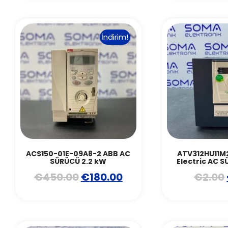
İndirim!
ACS150-01E-09A8-2 ABB AC
ATV312HU11M
SÜRÜCÜ 2.2 kW
Electric AC S
€
450.00
€
180.00
€
2.00