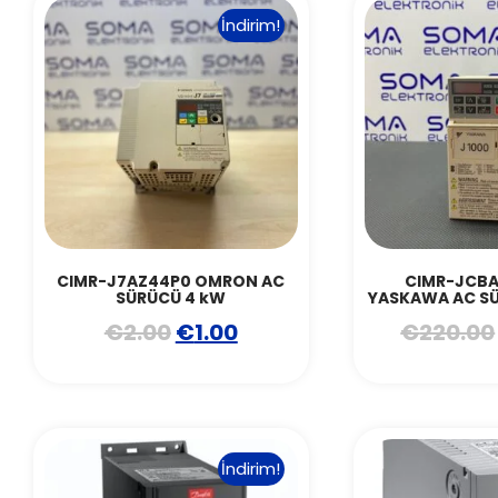
İndirim!
CIMR-J7AZ44P0 OMRON AC
CIMR-JCB
SÜRÜCÜ 4 kW
YASKAWA AC SÜ
€
2.00
€
1.00
€
220.00
İndirim!