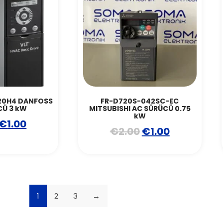
20H4 DANFOSS
FR-D720S-042SC-EC
CÜ 3 kW
MITSUBISHI AC SÜRÜCÜ 0.75
kW
€
1.00
€
2.00
€
1.00
1
2
3
→