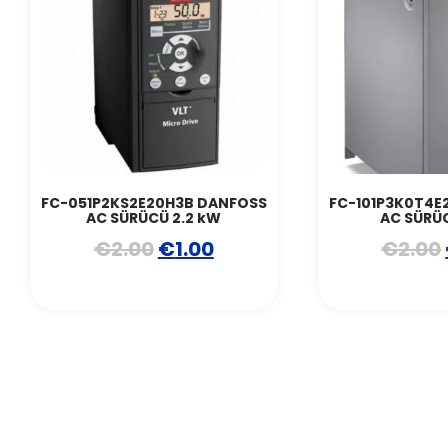
FC-051P2KS2E20H3B DANFOSS
FC-101P3K0T4E
AC SÜRÜCÜ 2.2 kW
AC SÜRÜ
€
2.00
€
1.00
€
2.00