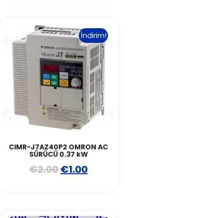
İndirim!
CIMR-J7AZ40P2 OMRON AC
SÜRÜCÜ 0.37 kW
€
2.00
€
1.00