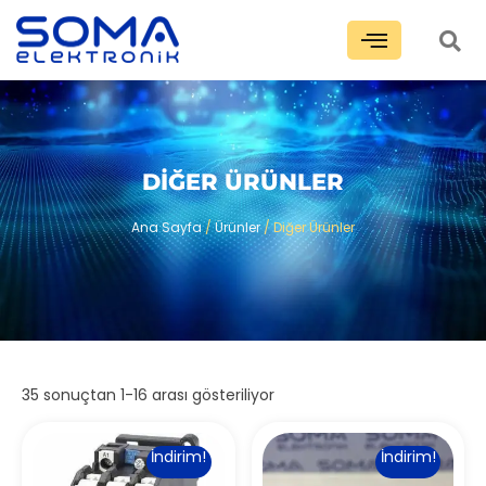
DIĞER ÜRÜNLER
Ana Sayfa
/
Ürünler
/ Diğer Ürünler
35 sonuçtan 1-16 arası gösteriliyor
İndirim!
İndirim!