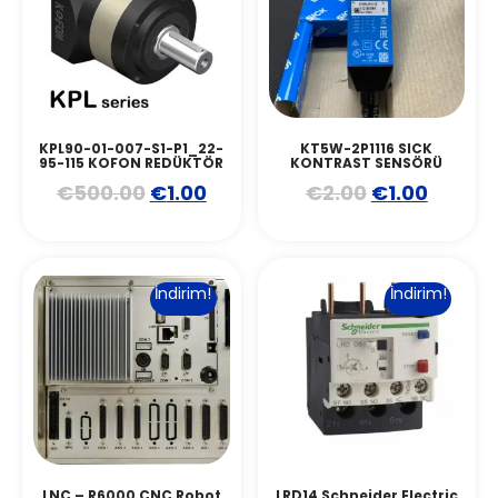
KPL90-01-007-S1-P1_22-
KT5W-2P1116 SICK
95-115 KOFON REDÜKTÖR
KONTRAST SENSÖRÜ
€
500.00
€
1.00
€
2.00
€
1.00
İndirim!
İndirim!
LNC – R6000 CNC Robot
LRD14 Schneider Electric