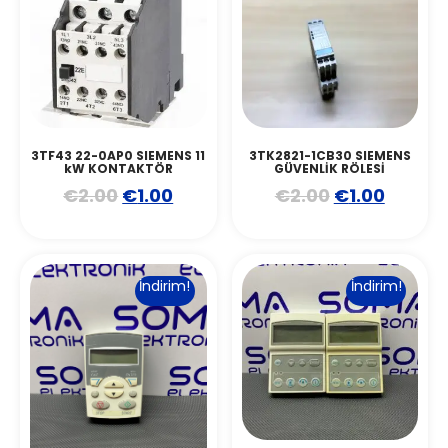
3TF43 22-0AP0 SIEMENS 11
3TK2821-1CB30 SIEMENS
kW KONTAKTÖR
GÜVENLİK RÖLESİ
€
2.00
€
1.00
€
2.00
€
1.00
İndirim!
İndirim!