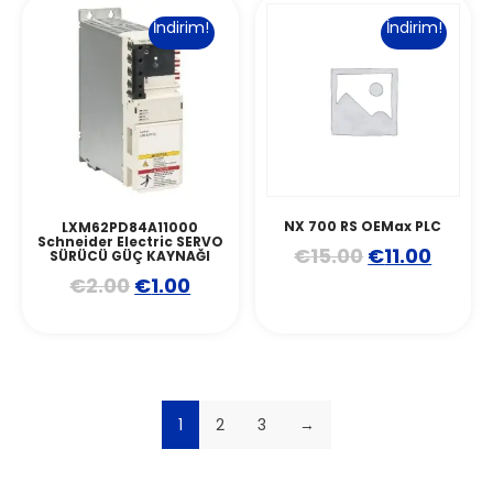
İndirim!
İndirim!
NX 700 RS OEMax PLC
LXM62PD84A11000
Schneider Electric SERVO
€
15.00
€
11.00
SÜRÜCÜ GÜÇ KAYNAĞI
€
2.00
€
1.00
1
2
3
→