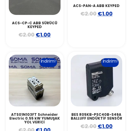
ACS-PAN-A ABB KEYPED
€
2.00
€
1.00
ACS-CP-C ABB SÜRÜCÜ
KEYPED
€
2.00
€
1.00
İndirim!
İndirim!
ATS01N103FT Schneider
BES R05KB-PSC40B-S49A
Electric 0.55 kW YUMUŞAK
BALLUFF ENDÜKTİF SENSÖR
YOL VERİCİ
€
2.00
€
1.00
€
2.00
€
1.00