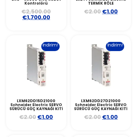
Kontrolörü
TERMİK RÖLE
€
2,500.00
€
2.00
€
1.00
€
1,700.00
İndirim!
İndirim!
LXM62DD15D21000
LXM62DD27D21000
Schneider Electric SERVO
Schneider Electric SERVO
SÜRÜCÜ GÜÇ KAYNAĞI KİTİ
SÜRÜCÜ GÜÇ KAYNAĞI KİTİ
€
2.00
€
1.00
€
2.00
€
1.00