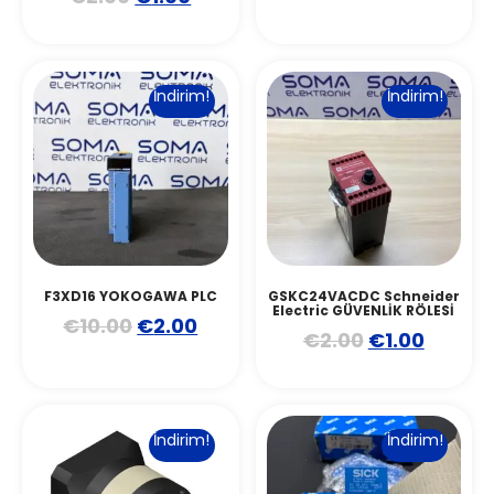
İndirim!
İndirim!
F3XD16 YOKOGAWA PLC
GSKC24VACDC Schneider
Electric GÜVENLİK RÖLESİ
€
10.00
€
2.00
€
2.00
€
1.00
İndirim!
İndirim!