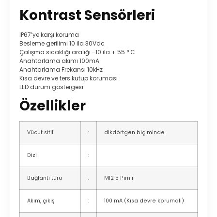
Kontrast Sensörleri
IP67’ye karşı koruma
Besleme gerilimi 10 ila 30Vdc
Çalışma sıcaklığı aralığı -10 ila + 55 ° C
Anahtarlama akımı 100mA
Anahtarlama Frekansı 10kHz
Kısa devre ve ters kutup koruması
LED durum göstergesi
Özellikler
Vücut sitili
:
dikdörtgen biçiminde
Dizi
:
Bağlantı türü
:
M12 5 Pimli
Akım, çıkış
:
100 mA (Kısa devre korumalı)