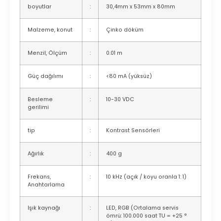
boyutlar
:
30,4mm x 53mm x 80mm
Malzeme, konut
:
Çinko döküm
Menzil, Ölçüm
:
0.01 m
Güç dağılımı
:
<80 mA (yüksüz)
Besleme
:
10-30 VDC
gerilimi
tip
:
Kontrast Sensörleri
Ağırlık
:
400 g
Frekans,
:
10 kHz (açık / koyu oranla 1: 1)
Anahtarlama
Işık kaynağı
:
LED, RGB (Ortalama servis
ömrü: 100.000 saat TU = +25 °