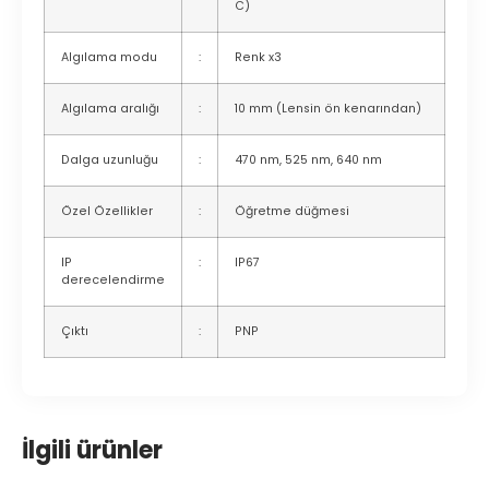
C)
Algılama modu
:
Renk x3
Algılama aralığı
:
10 mm (Lensin ön kenarından)
Dalga uzunluğu
:
470 nm, 525 nm, 640 nm
Özel Özellikler
:
Öğretme düğmesi
IP
:
IP67
derecelendirme
Çıktı
:
PNP
İlgili ürünler