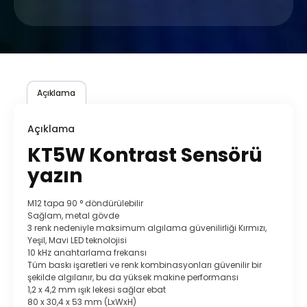
Açıklama
Açıklama
KT5W Kontrast Sensörü
yazın
M12 tapa 90 ° döndürülebilir
Sağlam, metal gövde
3 renk nedeniyle maksimum algılama güvenilirliği Kırmızı,
Yeşil, Mavi LED teknolojisi
10 kHz anahtarlama frekansı
Tüm baskı işaretleri ve renk kombinasyonları güvenilir bir
şekilde algılanır, bu da yüksek makine performansı
1,2 x 4,2 mm ışık lekesi sağlar ebat
80 x 30,4 x 53 mm (LxWxH)