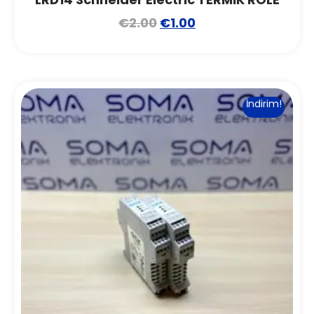
€
2.00
€
1.00
İndirim!