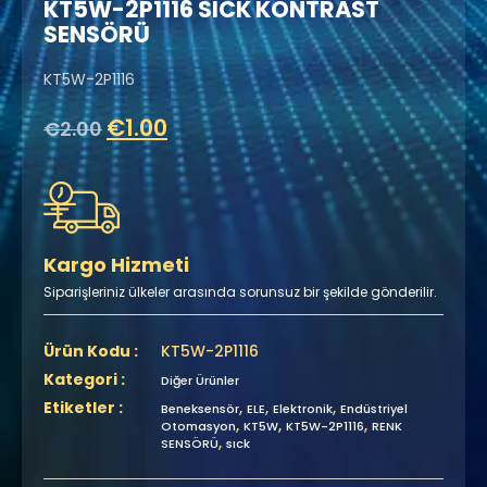
KT5W-2P1116 SICK KONTRAST
SENSÖRÜ
KT5W-2P1116
€
1.00
€
2.00
Kargo Hizmeti
Siparişleriniz ülkeler arasında sorunsuz bir şekilde gönderilir.
Ürün Kodu :
KT5W-2P1116
Kategori :
Diğer Ürünler
Etiketler :
,
,
,
Beneksensör
ELE
Elektronik
Endüstriyel
,
,
,
Otomasyon
KT5W
KT5W-2P1116
RENK
,
SENSÖRÜ
sıck