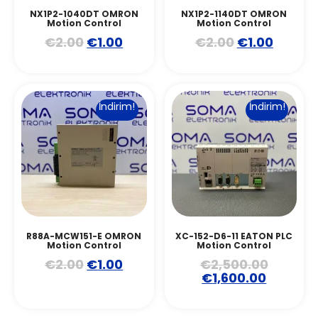
NX1P2-1040DT OMRON
NX1P2-1140DT OMRON
Motion Control
Motion Control
€
2.00
€
1.00
€
2.00
€
1.00
İndirim!
İndirim!
R88A-MCW151-E OMRON
XC-152-D6-11 EATON PLC
Motion Control
Motion Control
€
2.00
€
1.00
€
2,500.00
€
1,600.00