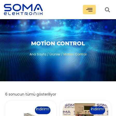
MOTION CONTROL
Ana Sayfa
/
Ürünler
/ Motion Control
6 sonucun tümü gösteriliyor
İndirim!
İndirim!