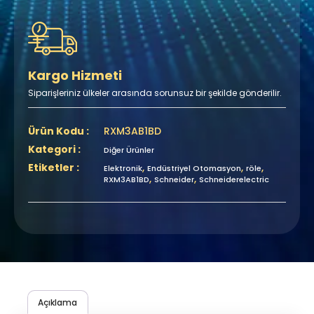
Kargo Hizmeti
Siparişleriniz ülkeler arasında sorunsuz bir şekilde gönderilir.
Ürün Kodu :
RXM3AB1BD
Kategori :
Diğer Ürünler
Etiketler :
,
,
,
Elektronik
Endüstriyel Otomasyon
röle
,
,
RXM3AB1BD
Schneider
Schneiderelectric
Açıklama