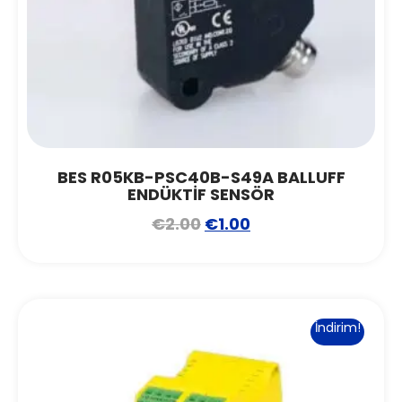
BES R05KB-PSC40B-S49A BALLUFF
ENDÜKTİF SENSÖR
€
2.00
€
1.00
İndirim!