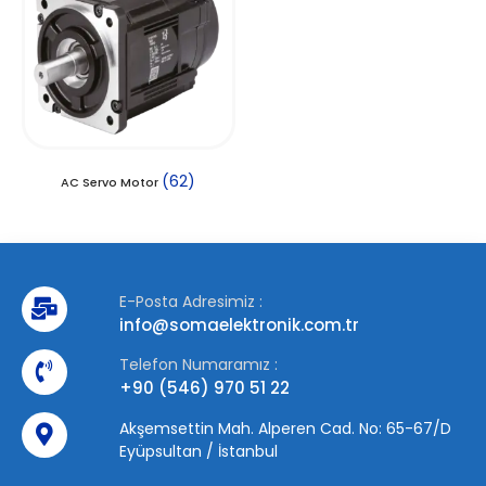
(62)
AC Servo Motor
E-Posta Adresimiz :
info@somaelektronik.com.tr
Telefon Numaramız :
+90 (546) 970 51 22
Akşemsettin Mah. Alperen Cad. No: 65-67/D
Eyüpsultan / İstanbul