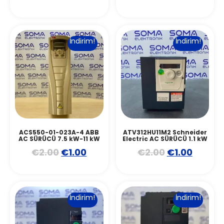
İndirim!
İndirim!
ACS550-01-023A-4 ABB
ATV312HU11M2 Schneider
AC SÜRÜCÜ 7.5 kW-11 kW
Electric AC SÜRÜCÜ 1.1 kW
€
2.00
€
1.00
€
2.00
€
1.00
İndirim!
İndirim!