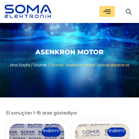
ASENKRON MOTOR
Ana Sayfa
/
Ürünler
/ Ürünler “Asenkron Motor” olarak etiketlendi
51 sonuçtan 1-16 arası gösteriliyor
İndirim!
İndirim!