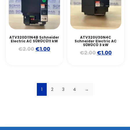
ATV320D11N4B Schneider
ATV320U30N4C
Electric AC SÜRÜCÜ11 kW
Schneider Electric AC
SÜRÜCÜ 3 kW
€
2.00
€
1.00
€
2.00
€
1.00
1
2
3
4
→