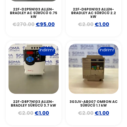
22F-D2P5N103 ALLEN-
22F-D6P0N103 ALLEN-
BRADLEY AC SÜRÜCÜ 0.75
BRADLEY AC SÜRÜCÜ 2.2
kW
kW
€
270.00
€
95.00
€
2.00
€
1.00
İndirim!
İndirim!
22F-D8P7N103 ALLEN-
3G3JV-AB007 OMRON AC
BRADLEY SÜRÜCÜ 3.7 kW
SÜRÜCÜ 1.1 kW
€
2.00
€
1.00
€
2.00
€
1.00