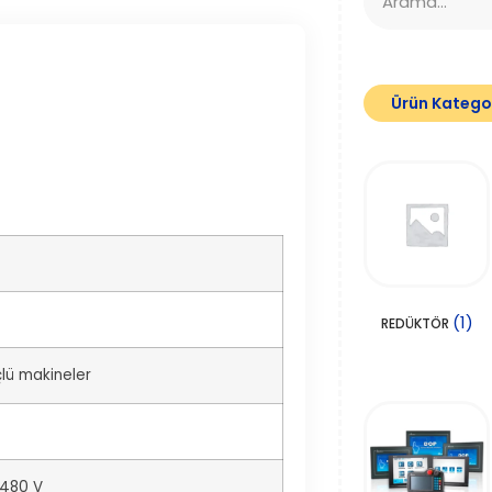
Ürün Kategor
(1)
REDÜKTÖR
lü makineler
…480 V