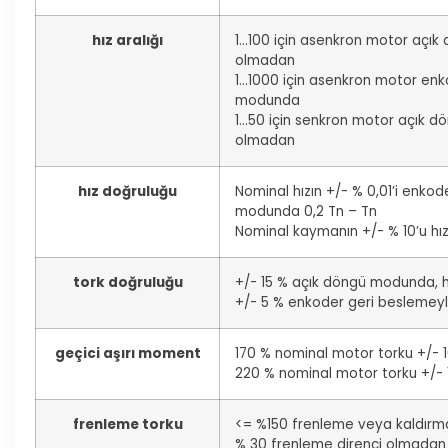
hız aralığı
1…100 için asenkron motor açık
olmadan
1…1000 için asenkron motor enk
modunda
1…50 için senkron motor açık d
olmadan
hız doğruluğu
Nominal hızın +/- % 0,01’i enko
modunda 0,2 Tn – Tn
Nominal kaymanın +/- % 10’u hı
tork doğruluğu
+/- 15 % açık döngü modunda, 
+/- 5 % enkoder geri besleme
geçici aşırı moment
170 % nominal motor torku +/- 10
220 % nominal motor torku +/- 1
frenleme torku
<= %150 frenleme veya kaldırma 
% 30 frenleme direnci olmadan