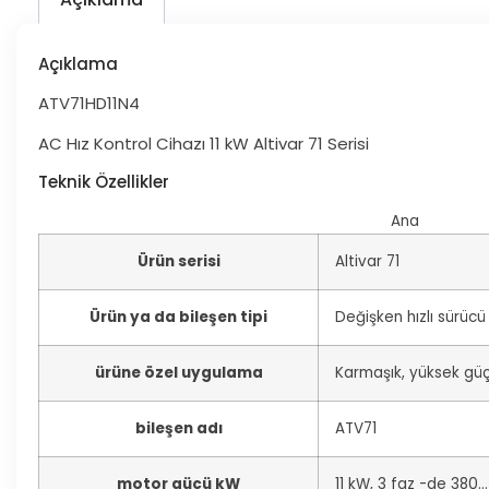
Açıklama
ATV71HD11N4
AC Hız Kontrol Cihazı 11 kW Altivar 71 Serisi
Teknik Özellikler
Ana
Ürün serisi
Altivar 71
Ürün ya da bileşen tipi
Değişken hızlı sürücü
ürüne özel uygulama
Karmaşık, yüksek güç
bileşen adı
ATV71
motor gücü kW
11 kW, 3 faz -de 380