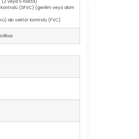
ı (2 veya 5 nokta)
 kontrolü (SFVC) (gerilim veya akım
rü) akı vektör kontrolü (FVC)
Modbus