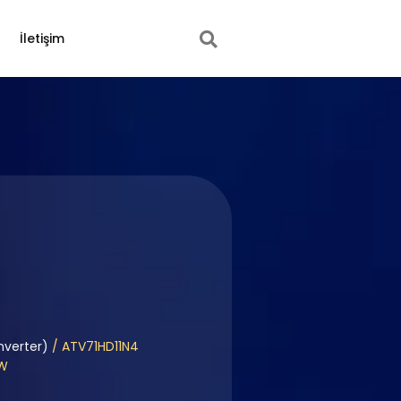
İletişim
nverter)
/ ATV71HD11N4
kW