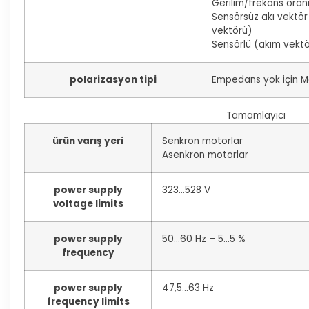
Gerilim/frekans oran
Sensörsüz akı vektör
vektörü)
Sensörlü (akım vektö
polarizasyon tipi
Empedans yok için 
Tamamlayıcı
ürün varış yeri
Senkron motorlar
Asenkron motorlar
power supply
323…528 V
voltage limits
power supply
50…60 Hz – 5…5 %
frequency
power supply
47,5…63 Hz
frequency limits