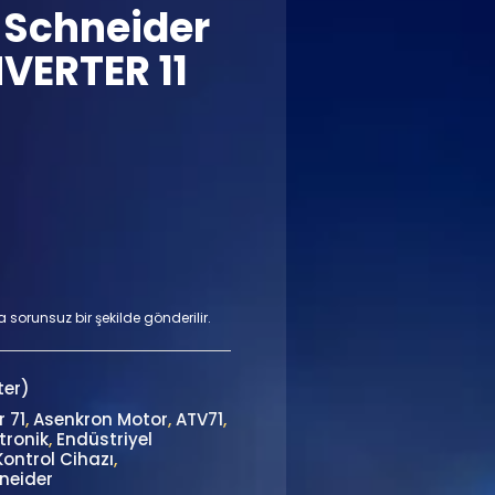
 Schneider
NVERTER 11
a sorunsuz bir şekilde gönderilir.
ter)
r 71
,
Asenkron Motor
,
ATV71
,
tronik
,
Endüstriyel
Kontrol Cihazı
,
neider