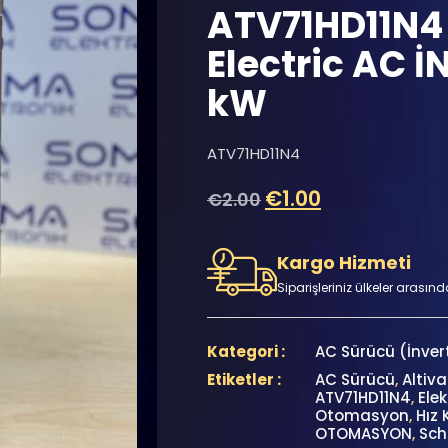
ATV71HD11N4
Electric AC İ
kW
ATV71HD11N4
€
1.00
€
2.00
Kargo Hizmeti
Siparişleriniz ülkeler arasınd
Kategori :
AC Sürücü (İnver
Etiketler :
AC Sürücü
,
Altiva
ATV71HD11N4
,
Elek
Otomasyon
,
Hız 
OTOMASYON
,
Sch