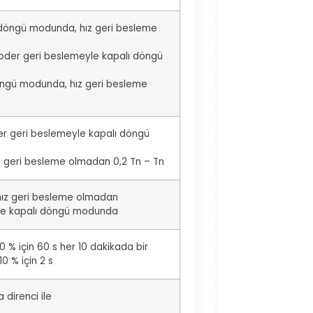
 döngü modunda, hız geri besleme
oder geri beslemeyle kapalı döngü
öngü modunda, hız geri besleme
der geri beslemeyle kapalı döngü
z geri besleme olmadan 0,2 Tn – Tn
hız geri besleme olmadan
yle kapalı döngü modunda
 % için 60 s her 10 dakikada bir
0 % için 2 s
direnci ile