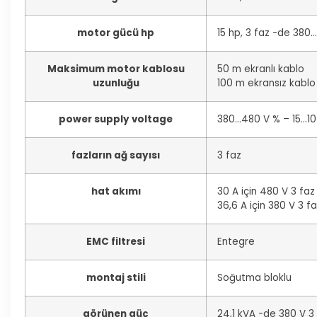
motor gücü hp
15 hp, 3 faz -de 380
Maksimum motor kablosu
50 m ekranlı kablo
uzunluğu
100 m ekransız kablo
power supply voltage
380…480 V % – 15…10
fazların ağ sayısı
3 faz
hat akımı
30 A için 480 V 3 faz 
36,6 A için 380 V 3 fa
EMC filtresi
Entegre
montaj stili
Soğutma bloklu
görünen güç
24,1 kVA -de 380 V 3 