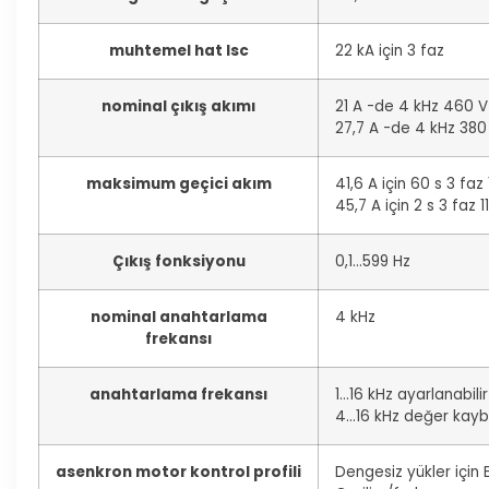
muhtemel hat Isc
22 kA için 3 faz
nominal çıkış akımı
21 A -de 4 kHz 460 V 
27,7 A -de 4 kHz 380 
maksimum geçici akım
41,6 A için 60 s 3 faz 
45,7 A için 2 s 3 faz 1
Çıkış fonksiyonu
0,1…599 Hz
nominal anahtarlama
4 kHz
frekansı
anahtarlama frekansı
1…16 kHz ayarlanabilir
4…16 kHz değer kaybı
asenkron motor kontrol profili
Dengesiz yükler için