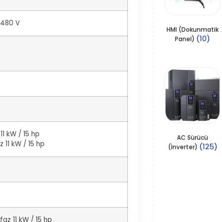
…480 V
HMI (Dokunmatik
(10)
Panel)
11 kW / 15 hp
AC Sürücü
z 11 kW / 15 hp
(125)
(İnverter)
faz 11 kW / 15 hp