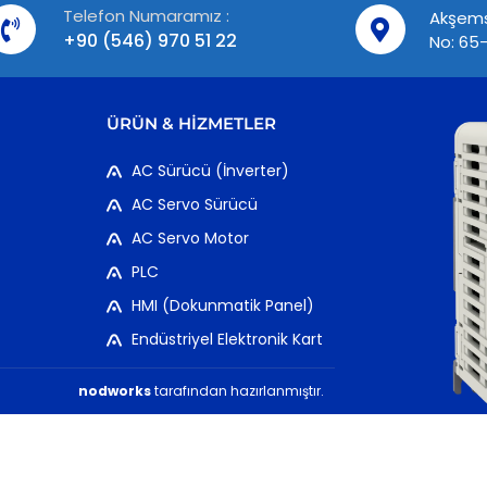
Telefon Numaramız :
Akşems
+90 (546) 970 51 22
No: 65-
ÜRÜN & HIZMETLER
AC Sürücü (İnverter)
AC Servo Sürücü
AC Servo Motor
PLC
HMI (Dokunmatik Panel)
Endüstriyel Elektronik Kart
nodworks
tarafından hazırlanmıştır.