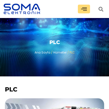
PLC
Ana Sayfa
/
Hizmetler
/ PLC
PLC