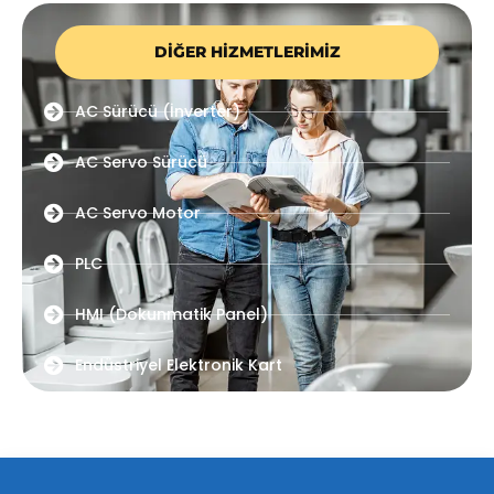
DIĞER HIZMETLERIMIZ
AC Sürücü (İnverter)
AC Servo Sürücü
AC Servo Motor
PLC
HMI (Dokunmatik Panel)
Endüstriyel Elektronik Kart