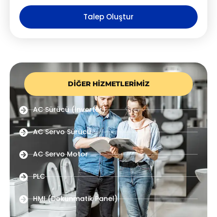
Talep Oluştur
DIĞER HIZMETLERIMIZ
AC Sürücü (İnverter)
AC Servo Sürücü
AC Servo Motor
PLC
HMI (Dokunmatik Panel)