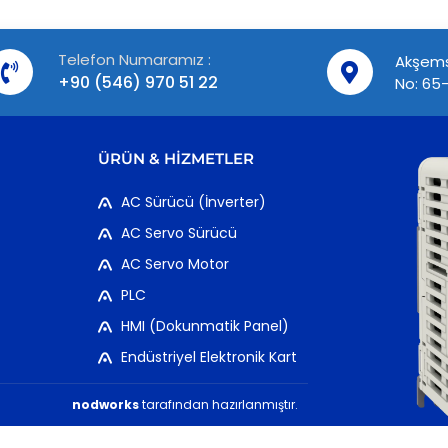
Telefon Numaramız :
Akşems
+90 (546) 970 51 22
No: 65-
ÜRÜN & HIZMETLER
AC Sürücü (İnverter)
AC Servo Sürücü
AC Servo Motor
PLC
HMI (Dokunmatik Panel)
Endüstriyel Elektronik Kart
nodworks
tarafından hazırlanmıştır.