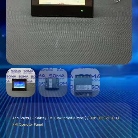
Ana Sayfa
/
Ürünler
/
HMI (Dokunmatik Panel)
/ DOP-B03S211 DELTA
HMI Operatör Panel