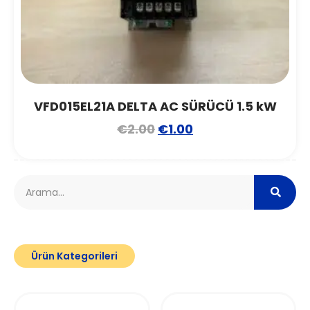
VFD015EL21A DELTA AC SÜRÜCÜ 1.5 kW
€
2.00
€
1.00
Ürün Kategorileri