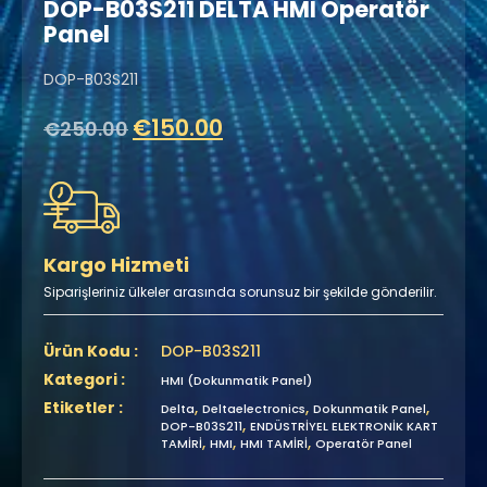
DOP-B03S211 DELTA HMI Operatör
Panel
DOP-B03S211
€
150.00
€
250.00
Kargo Hizmeti
Siparişleriniz ülkeler arasında sorunsuz bir şekilde gönderilir.
Ürün Kodu :
DOP-B03S211
Kategori :
HMI (Dokunmatik Panel)
Etiketler :
,
,
,
Delta
Deltaelectronics
Dokunmatik Panel
,
DOP-B03S211
ENDÜSTRİYEL ELEKTRONİK KART
,
,
,
TAMİRİ
HMI
HMI TAMİRİ
Operatör Panel