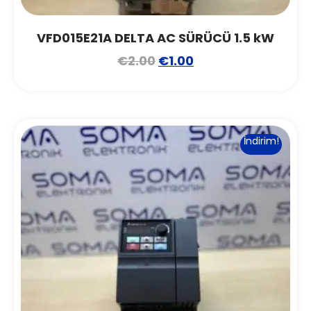
VFD015E21A DELTA AC SÜRÜCÜ 1.5 kW
€
2.00
€
1.00
İndirim!