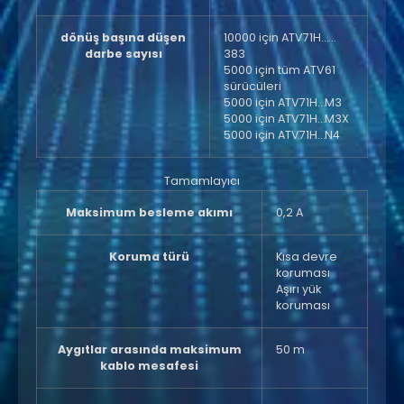
dönüş başına düşen
10000 için ATV71H……
darbe sayısı
383
5000 için tüm ATV61
sürücüleri
5000 için ATV71H…M3
5000 için ATV71H…M3X
5000 için ATV71H…N4
Tamamlayıcı
Maksimum besleme akımı
0,2 A
Koruma türü
Kısa devre
koruması
Aşırı yük
koruması
Aygıtlar arasında maksimum
50 m
kablo mesafesi