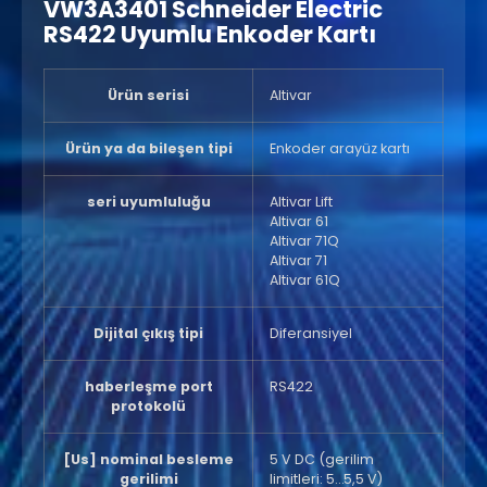
VW3A3401 Schneider Electric
RS422 Uyumlu Enkoder Kartı
Ürün serisi
Altivar
Ürün ya da bileşen tipi
Enkoder arayüz kartı
seri uyumluluğu
Altivar Lift
Altivar 61
Altivar 71Q
Altivar 71
Altivar 61Q
Dijital çıkış tipi
Diferansiyel
haberleşme port
RS422
protokolü
[Us] nominal besleme
5 V DC (gerilim
gerilimi
limitleri: 5…5,5 V)