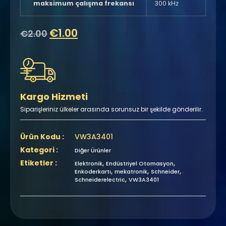
maksimum çalışma frekansı
300 kHz
€
1.00
€
2.00
Kargo Hizmeti
Siparişleriniz ülkeler arasında sorunsuz bir şekilde gönderilir.
Ürün Kodu :
VW3A3401
Kategori :
Diğer Ürünler
Etiketler :
,
,
Elektronik
Endüstriyel Otomasyon
,
,
,
Enkoderkartı
mekatronik
Schneider
,
Schneiderelectric
VW3A3401