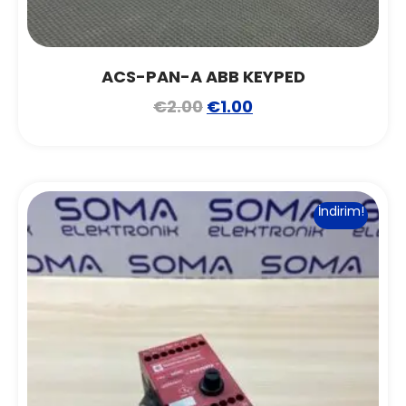
ACS-PAN-A ABB KEYPED
€
2.00
€
1.00
İndirim!