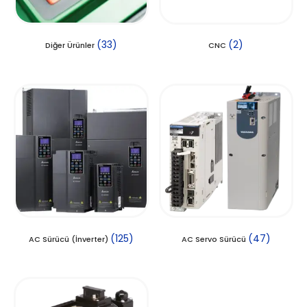
(33)
(2)
Diğer Ürünler
CNC
(125)
(47)
AC Sürücü (İnverter)
AC Servo Sürücü