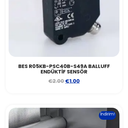
BES R05KB-PSC40B-S49A BALLUFF
ENDÜKTİF SENSÖR
€
2.00
€
1.00
İndirim!