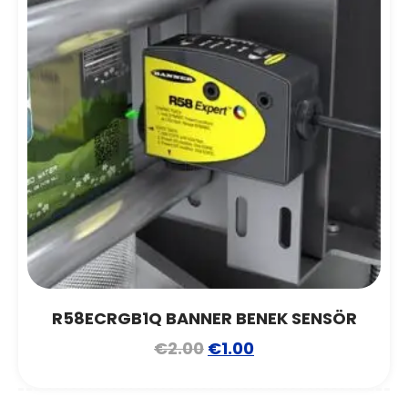
R58ECRGB1Q BANNER BENEK SENSÖR
€
2.00
€
1.00