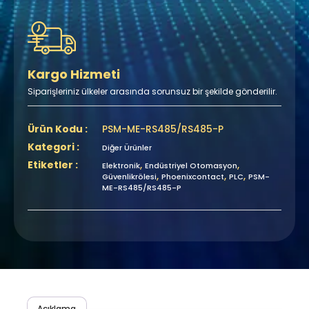
Kargo Hizmeti
Siparişleriniz ülkeler arasında sorunsuz bir şekilde gönderilir.
Ürün Kodu :
PSM-ME-RS485/RS485-P
Kategori :
Diğer Ürünler
Etiketler :
,
,
Elektronik
Endüstriyel Otomasyon
,
,
,
Güvenlikrölesi
Phoenixcontact
PLC
PSM-
ME-RS485/RS485-P
Açıklama