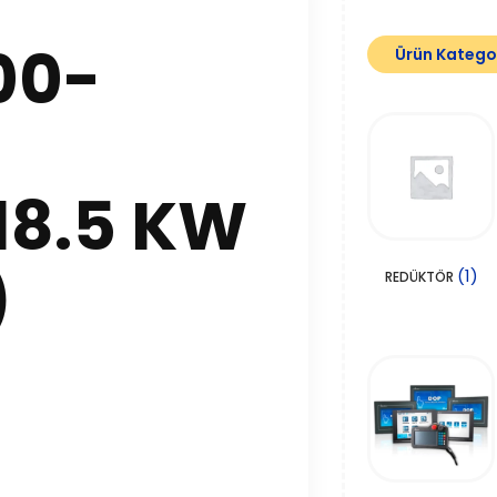
00-
Ürün Kategor
18.5 KW
)
(1)
REDÜKTÖR