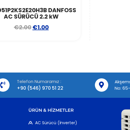
051P2KS2E20H3B DANFOSS
AC SÜRÜCÜ 2.2 kW
€
2.00
€
1.00
Telefon Numaramız :
Akşems
+90 (546) 970 51 22
No: 65-
ÜRÜN & HIZMETLER
AC Sürücü (İnverter)