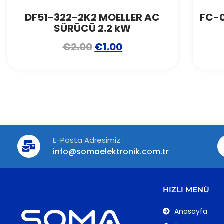
DF51-322-2K2 MOELLER AC
FC-
SÜRÜCÜ 2.2 kW
€
2.00
€
1.00
E-Posta Adresimiz :
info@somaelektronik.com.tr
HIZLI MENÜ
Anasayfa