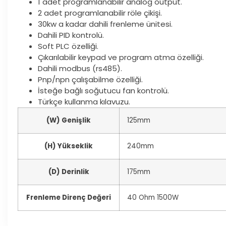
1 adet programlanabilir analog output.
2 adet programlanabilir röle çikişi.
30kw a kadar dahili frenleme ünitesi.
Dahili PID kontrolü.
Soft PLC özelliği.
Çıkarılabilir keypad ve program atma özelliği.
Dahili modbus (rs485).
Pnp/npn çalışabilme özelliği.
İsteğe bağlı soğutucu fan kontrolü.
Türkçe kullanma kılavuzu.
(W) Genişlik
125mm
(H) Yükseklik
240mm
(D) Derinlik
175mm
Frenleme Direnç Değeri
40 Ohm 1500W