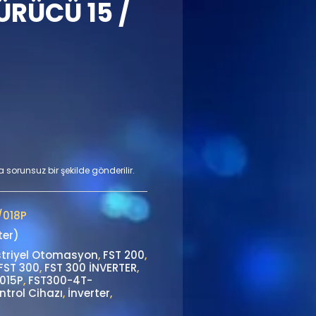
RÜCÜ 15 /
a sorunsuz bir şekilde gönderilir.
/018P
ter)
triyel Otomasyon
,
FST 200
,
FST 300
,
FST 300 İNVERTER
,
015P
,
FST300-4T-
ntrol Cihazı
,
İnverter
,