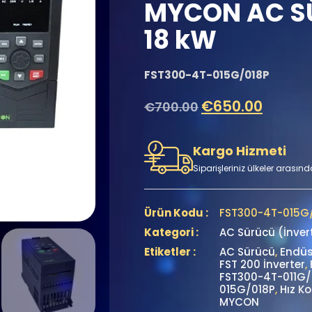
MYCON AC SÜ
18 kW
FST300-4T-015G/018P
€
650.00
€
700.00
Kargo Hizmeti
Siparişleriniz ülkeler arasınd
Ürün Kodu :
FST300-4T-015G
Kategori :
AC Sürücü (İnver
Etiketler :
AC Sürücü
,
Endüs
FST 200 İnverter
,
FST300-4T-011G/
015G/018P
,
Hız Ko
MYCON