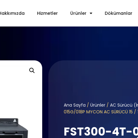
Hakkımızda
Hizmetler
Ürünler
Dökümanlar
Ana Sayfa
/
Ürünler
/
AC Sürücü (İ
015G/018P MYCON AC SÜRÜCÜ 15 / 
FST300-4T-0