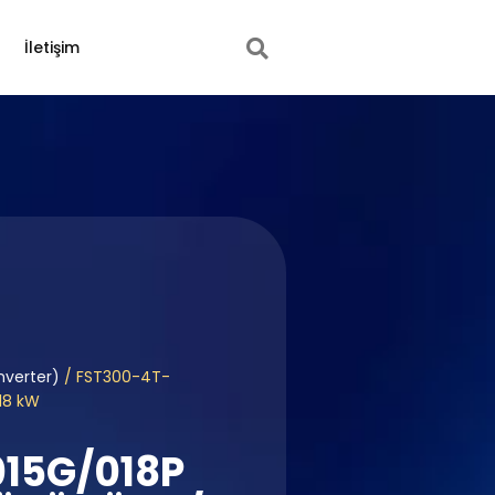
İletişim
nverter)
/ FST300-4T-
18 kW
15G/018P