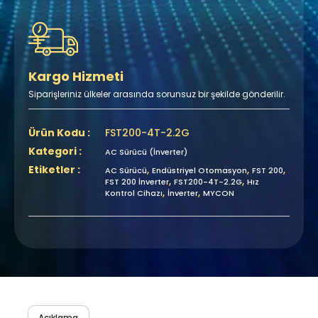
Kargo Hizmeti
Siparişleriniz ülkeler arasında sorunsuz bir şekilde gönderilir.
Ürün Kodu :
FST200-4T-2.2G
Kategori :
AC Sürücü (İnverter)
Etiketler :
,
,
,
AC Sürücü
Endüstriyel Otomasyon
FST 200
,
,
FST 200 İnverter
FST200-4T-2.2G
Hız
,
,
Kontrol Cihazı
İnverter
MYCON
Açıklama