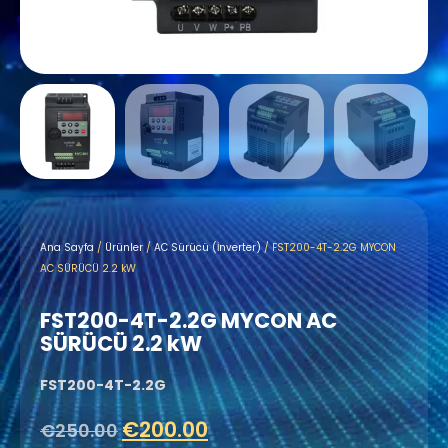
Ana Sayfa
/
Ürünler
/
AC Sürücü (İnverter)
/ FST200-4T-2.2G MYCON
AC SÜRÜCÜ 2.2 kW
FST200-4T-2.2G MYCON AC
SÜRÜCÜ 2.2 kW
FST200-4T-2.2G
€
200.00
€
250.00