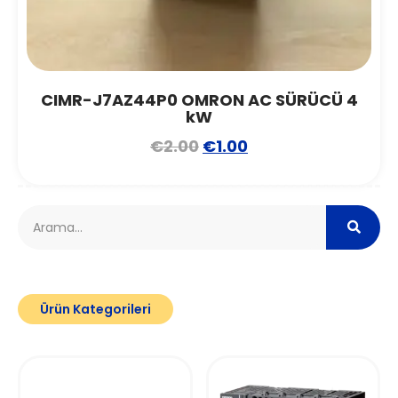
CIMR-J7AZ44P0 OMRON AC SÜRÜCÜ 4
kW
€
2.00
€
1.00
Ürün Kategorileri