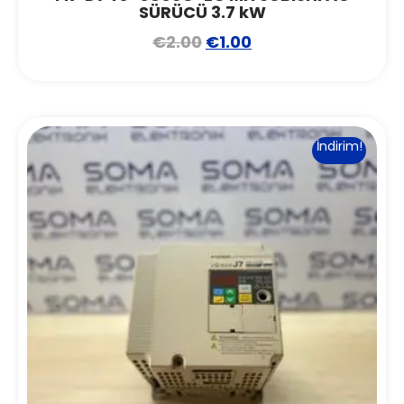
SÜRÜCÜ 3.7 kW
€
2.00
€
1.00
İndirim!