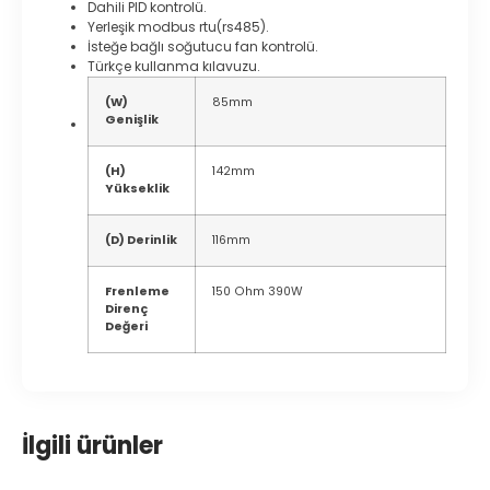
Dahili PID kontrolü.
Yerleşik modbus rtu(rs485).
İsteğe bağlı soğutucu fan kontrolü.
Türkçe kullanma kılavuzu.
(W)
85mm
Genişlik
(H)
142mm
Yükseklik
(D) Derinlik
116mm
Frenleme
150 Ohm 390W
Direnç
Değeri
İlgili ürünler