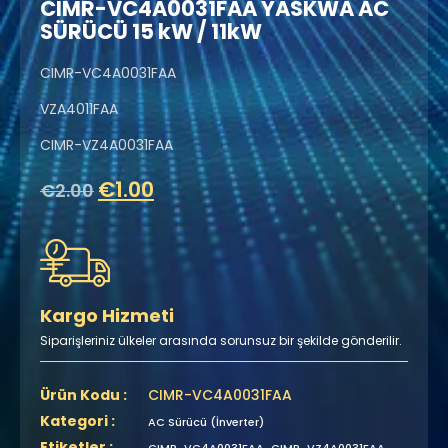
CIMR-VC4A0031FAA YASKWA AC
SÜRÜCÜ 15 kW / 11kW
CIMR-VC4A0031FAA
VZA4011FAA
CIMR-VZ4A0031FAA
€
1.00
€
2.00
Kargo Hizmeti
Siparişleriniz ülkeler arasında sorunsuz bir şekilde gönderilir.
Ürün Kodu :
CIMR-VC4A0031FAA
Kategori :
AC Sürücü (İnverter)
Etiketler :
,
,
CIMR-VC4A0031FAA
CIMR-VZ4A0031FAA