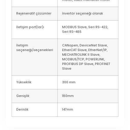
Rejeneratif çözümler
İnvertör seçeneği olarak
İletişim port(lar)ı
MODBUS Slave, Seri RS-422,
Seri RS-485
İletişim
CANopen, DeviceNet Slave,
seçeneği/seçenekleri
EtherCAT Slave, EtherNet/IP,
MECHATROLINK II Slave,
MODBUS/TCP, POWERLINK,
PROFIBUS DP Slave, PROFINET
Slave
Yükseklik
300 mm
Genişlik
180mm
Derinlik
147mm