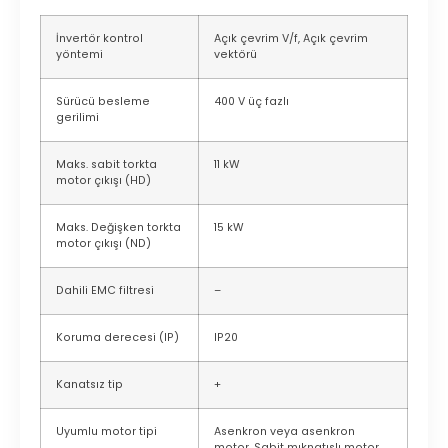
İnvertör kontrol
Açık çevrim V/f, Açık çevrim
yöntemi
vektörü
Sürücü besleme
400 V üç fazlı
gerilimi
Maks. sabit torkta
11 kW
motor çıkışı (HD)
Maks. Değişken torkta
15 kW
motor çıkışı (ND)
Dahili EMC filtresi
–
Koruma derecesi (IP)
IP20
Kanatsız tip
+
Uyumlu motor tipi
Asenkron veya asenkron
motor, Sabit mıknatıslı motor