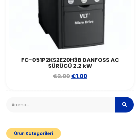
FC-051P2KS2E20H3B DANFOSS AC
SÜRÜCÜ 2.2 kW
€
2.00
€
1.00
Ürün Kategorileri