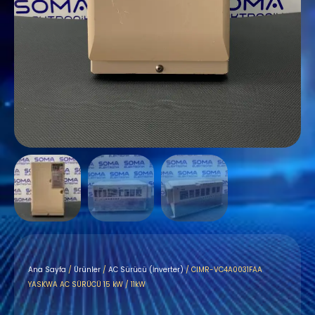
Ana Sayfa
/
Ürünler
/
AC Sürücü (İnverter)
/ CIMR-VC4A0031FAA
YASKWA AC SÜRÜCÜ 15 kW / 11kW