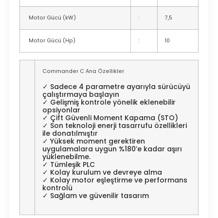
Motor Gücü (kW)
:
7,5
Motor Gücü (Hp)
:
10
Commander C Ana Özellikler
✓ Sadece 4 parametre ayarıyla sürücüyü
çalıştırmaya başlayın
✓ Gelişmiş kontrole yönelik eklenebilir
opsiyonlar
✓ Çift Güvenli Moment Kapama (STO)
✓ Son teknoloji enerji tasarrufu özellikleri
ile donatılmıştır
✓ Yüksek moment gerektiren
uygulamalara uygun %180’e kadar aşırı
yüklenebilme.
✓ Tümleşik PLC
✓ Kolay kurulum ve devreye alma
✓ Kolay motor eşleştirme ve performans
kontrolü
✓ Sağlam ve güvenilir tasarım