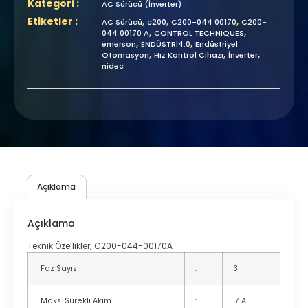
Kategori :
AC Sürücü (İnverter)
Etiketler :
,
,
,
AC Sürücü
c200
C200-044 00170
C200-
,
,
044 00170 A
CONTROL TECHNIQUES
,
,
emerson
ENDÜSTRİ4.0
Endüstriyel
,
,
,
Otomasyon
Hız Kontrol Cihazı
İnverter
nidec
Açıklama
Açıklama
Teknik Özellikler; C200-044-00170A
Faz Sayısı
:
3
Maks. Sürekli Akım
:
17 A