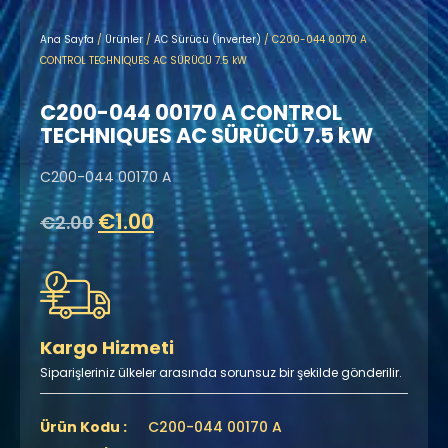
Ana Sayfa
/
Ürünler
/
AC Sürücü (İnverter)
/ C200-044 00170 A
CONTROL TECHNIQUES AC SÜRÜCÜ 7.5 kW
C200-044 00170 A CONTROL
TECHNIQUES AC SÜRÜCÜ 7.5 kW
C200-044 00170 A
€
1.00
€
2.00
Kargo Hizmeti
Siparişleriniz ülkeler arasında sorunsuz bir şekilde gönderilir.
Ürün Kodu :
C200-044 00170 A