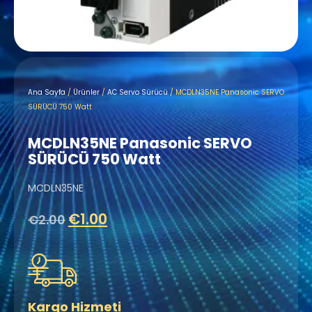
Ana Sayfa
/
Ürünler
/
AC Servo Sürücü
/ MCDLN35NE Panasonic SERVO
SÜRÜCÜ 750 Watt
MCDLN35NE Panasonic SERVO
SÜRÜCÜ 750 Watt
MCDLN35NE
€
1.00
€
2.00
Kargo Hizmeti