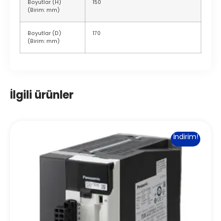
Boyutlar (H)
150
(Birim: mm)
Boyutlar (D)
170
(Birim: mm)
İlgili ürünler
İndirim!