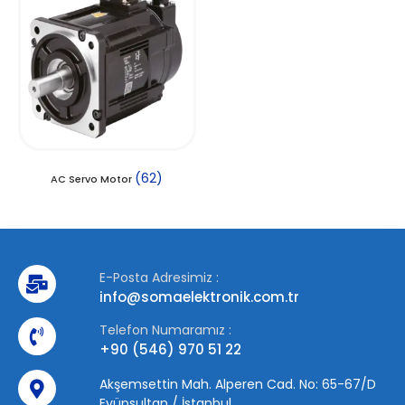
(62)
AC Servo Motor
E-Posta Adresimiz :
info@somaelektronik.com.tr
Telefon Numaramız :
+90 (546) 970 51 22
Akşemsettin Mah. Alperen Cad. No: 65-67/D
Eyüpsultan / İstanbul