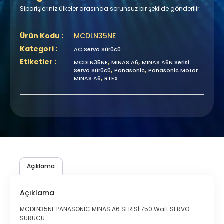
Siparişleriniz ülkeler arasında sorunsuz bir şekilde gönderilir.
Ürün Kodu :
MCDLN35NE
Kategori :
AC Servo Sürücü
Etiketler :
,
,
MCDLN35NE
MINAS A6
MINAS A6N Serisi
,
,
Servo Sürücü
Panasonic
Panasonic Motor
,
MINAS A6
RTEX
Açıklama
Açıklama
MCDLN35NE PANASONIC MINAS A6 SERİSİ 750 Watt SERVO
SÜRÜCÜ