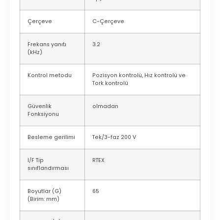
Çerçeve
C-Çerçeve
Frekans yanıtı
3.2
(kHz)
Kontrol metodu
Pozisyon kontrolü, Hız kontrolü ve
Tork kontrolü
Güvenlik
olmadan
Fonksiyonu
Besleme gerilimi
Tek/3-faz 200 V
I/F Tip
RTEX
sınıflandırması
Boyutlar (G)
65
(Birim: mm)