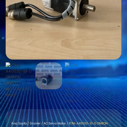
Ana Sayfa
/
Ürünler
/
AC Servo Motor
/ R7M-A40030-S1-D OMRON