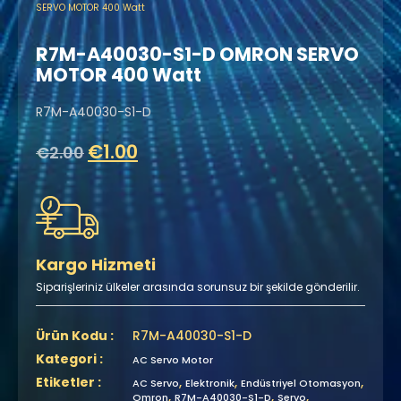
SERVO MOTOR 400 Watt
R7M-A40030-S1-D OMRON SERVO
MOTOR 400 Watt
R7M-A40030-S1-D
€
1.00
€
2.00
Kargo Hizmeti
Siparişleriniz ülkeler arasında sorunsuz bir şekilde gönderilir.
Ürün Kodu :
R7M-A40030-S1-D
Kategori :
AC Servo Motor
Etiketler :
,
,
,
AC Servo
Elektronik
Endüstriyel Otomasyon
,
,
,
Omron
R7M-A40030-S1-D
Servo