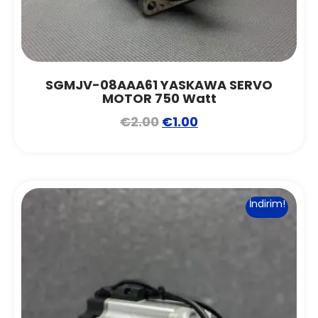
SGMJV-08AAA61 YASKAWA SERVO
MOTOR 750 Watt
€
2.00
€
1.00
İndirim!