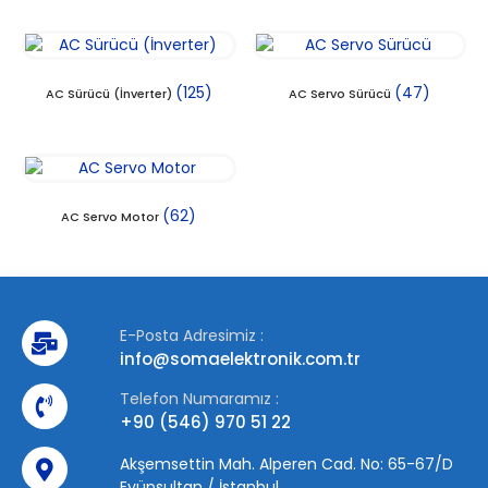
(125)
(47)
AC Sürücü (İnverter)
AC Servo Sürücü
(62)
AC Servo Motor
E-Posta Adresimiz :
info@somaelektronik.com.tr
Telefon Numaramız :
+90 (546) 970 51 22
Akşemsettin Mah. Alperen Cad. No: 65-67/D
Eyüpsultan / İstanbul