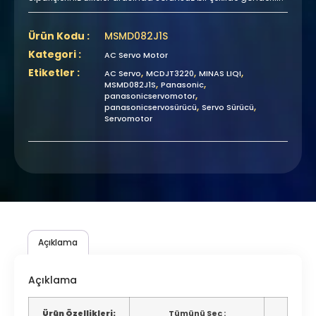
Ürün Kodu :
MSMD082J1S
Kategori :
AC Servo Motor
Etiketler :
,
,
,
AC Servo
MCDJT3220
MINAS LIQI
,
,
MSMD082J1S
Panasonic
,
panasonicservomotor
,
,
panasonicservosürücü
Servo Sürücü
Servomotor
Açıklama
Açıklama
Ürün Özellikleri:
Tümünü Seç :