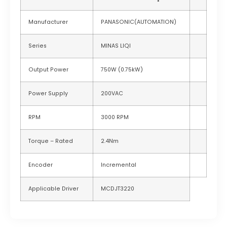
Manufacturer
PANASONIC(AUTOMATION)
Series
MINAS LIQI
Output Power
750W (0.75kW)
Power Supply
200VAC
RPM
3000 RPM
Torque – Rated
2.4Nm
Encoder
Incremental
Applicable Driver
MCDJT3220