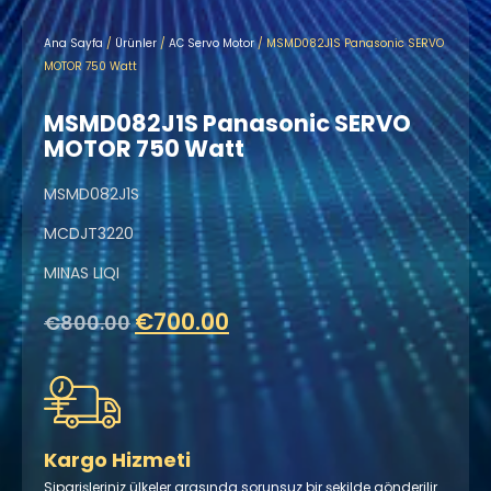
Ana Sayfa
/
Ürünler
/
AC Servo Motor
/ MSMD082J1S Panasonic SERVO
MOTOR 750 Watt
MSMD082J1S Panasonic SERVO
MOTOR 750 Watt
MSMD082J1S
MCDJT3220
MINAS LIQI
€
700.00
€
800.00
Kargo Hizmeti
Siparişleriniz ülkeler arasında sorunsuz bir şekilde gönderilir.