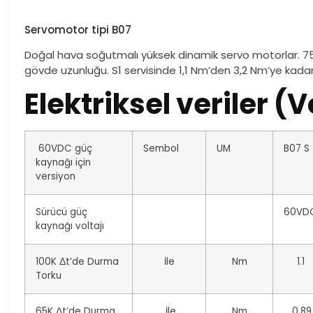
Servomotor tipi B07
Doğal hava soğutmalı yüksek dinamik servo motorlar. 75
gövde uzunluğu. S1 servisinde 1,1 Nm’den 3,2 Nm’ye kada
Elektriksel veriler (
60VDC güç
Sembol
UM
B07
S
kaynağı için
versiyon
Sürücü güç
60VD
kaynağı voltajı
100K Δt’de Durma
İle
Nm
1.1
Torku
65K Δt’de Durma
İle
Nm
0,89