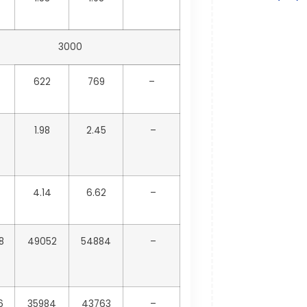
3000
622
769
–
1.98
2.45
–
4.14
6.62
–
8
49052
54884
–
6
35984
43763
–