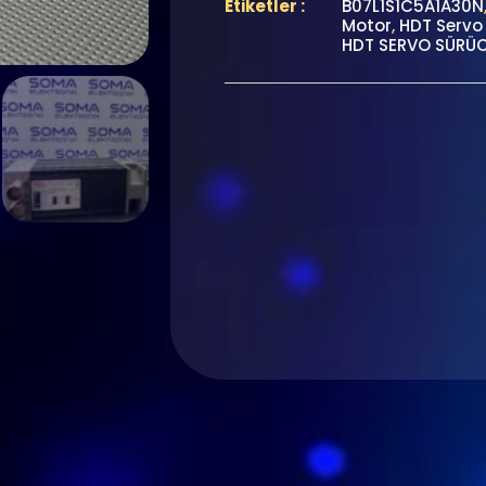
Etiketler :
B07L1S1C5A1A30N
Motor
,
HDT Servo 
HDT SERVO SÜRÜ