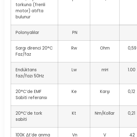
torkuna (frenli
motor) atıfta
bulunur
Polonyalılar
PN
Sargı direnci 20°C
Rw
Ohm
0,59
Faz/faz
Endüktans
Lw
mH
1.00
fazı/fazı 50Hz
20°C’de EMF
Ke
Karşı
0,12
Sabiti referansı
20°C’de tork
Kt
Nm/Kollar
0,21
sabiti
100K Δt’de anma
Vn
V
42