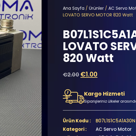
Ana Sayfa
/
Ürünler
/
AC Servo Mo
LOVATO SERVO MOTOR 820 Watt
B07L1S1C5A1
LOVATO SER
820 Watt
€
1.00
€
2.00
Kargo Hizmeti
Siparişleriniz ülkeler arasınd
Ürün Kodu :
B07L1S1C5A1A30N
Kategori :
AC Servo Motor