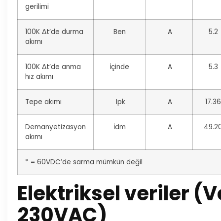
gerilimi
100K Δt’de durma
Ben
A
5.2
akımı
100K Δt’de anma
İçinde
A
5.3
hız akımı
Tepe akımı
Ipk
A
17.36
Demanyetizasyon
İdm
A
49.2
akımı
* = 60VDC’de sarma mümkün değil
Elektriksel veriler (V
230VAC)