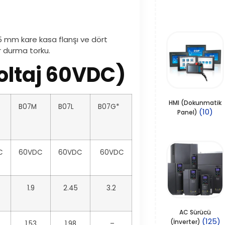
 mm kare kasa flanşı ve dört
r durma torku.
Voltaj 60VDC)
HMI (Dokunmatik
B07M
B07L
B07G*
(10)
Panel)
C
60VDC
60VDC
60VDC
1.9
2.45
3.2
AC Sürücü
(125)
(İnverter)
1.53
1.98
–