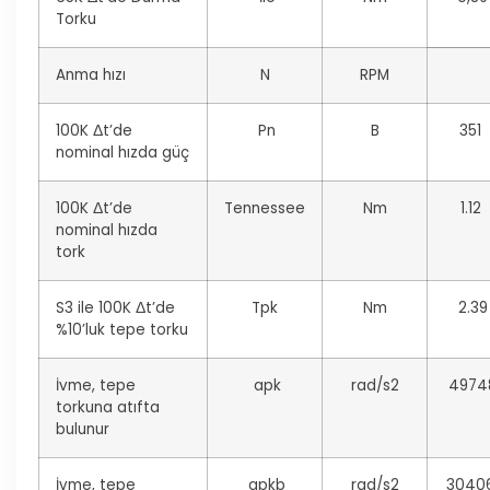
Torku
Anma hızı
N
RPM
100K Δt’de
Pn
B
351
nominal hızda güç
100K Δt’de
Tennessee
Nm
1.12
nominal hızda
tork
S3 ile 100K Δt’de
Tpk
Nm
2.39
%10’luk tepe torku
İvme, tepe
apk
rad/s2
4974
torkuna atıfta
bulunur
İvme, tepe
apkb
rad/s2
3040