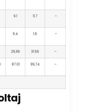
9.1
11.7
–
9.4
1.6
–
29,99
31.56
–
0
87.01
99,74
–
oltaj