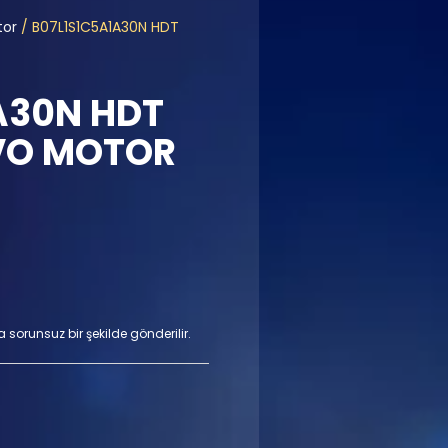
tor
/ B07L1S1C5A1A30N HDT
A30N HDT
VO MOTOR
a sorunsuz bir şekilde gönderilir.