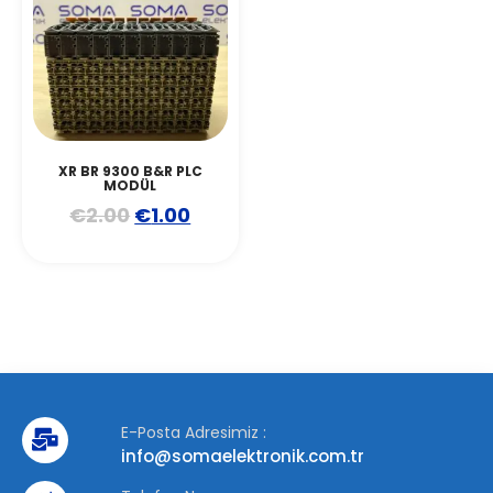
XR BR 9300 B&R PLC
MODÜL
€
2.00
€
1.00
E-Posta Adresimiz :
info@somaelektronik.com.tr