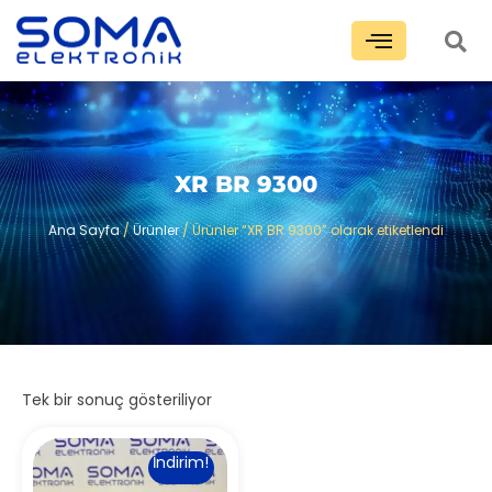
XR BR 9300
Ana Sayfa
/
Ürünler
/ Ürünler “XR BR 9300” olarak etiketlendi
Tek bir sonuç gösteriliyor
İndirim!