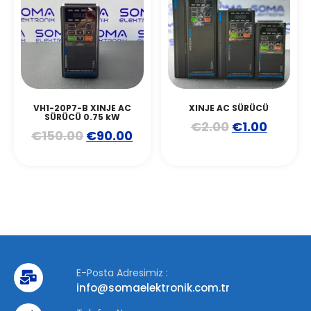
VH1-20P7-B XINJE AC
XINJE AC SÜRÜCÜ
SÜRÜCÜ 0.75 kW
€
2.00
€
1.00
€
150.00
€
90.00
E-Posta Adresimiz :
info@somaelektronik.com.tr