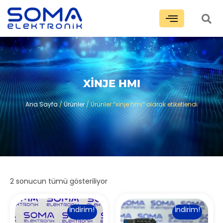
XINJE HMI
Ana Sayfa
/
Ürünler
/ Ürünler “xinje hmı” olarak etiketlendi
2 sonucun tümü gösteriliyor
İndirim!
İndirim!