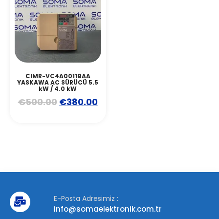
CIMR-VC4A0011BAA
YASKAWA AC SÜRÜCÜ 5.5
kW / 4.0 kW
€
500.00
€
380.00
E-Posta Adresimiz :
info@somaelektronik.com.tr