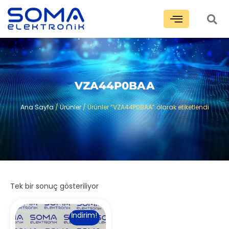
VZA44P0BAA
Ana Sayfa
/
Ürünler
/ Ürünler “VZA44P0BAA” olarak etiketlendi
Tek bir sonuç gösteriliyor
İndirim!