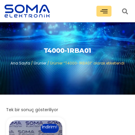
T4000-1RBA01
Ana Sayfa
/
Ürünler
/ Ürünler “T4000-1RBA01” olarak etiketlendi
Tek bir sonuç gösteriliyor
İndirim!