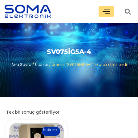
SV075İG5A-4
Ana Sayfa
/
Ürünler
/ Ürünler “SV075İG5A-4” olarak etiketlendi
Tek bir sonuç gösteriliyor
İndirim!