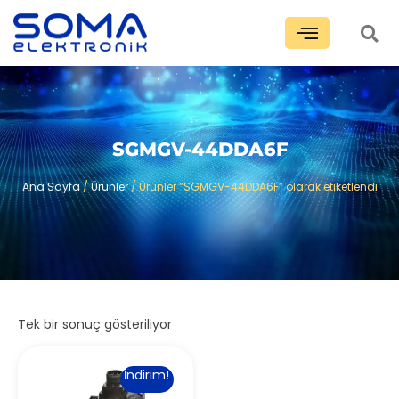
SGMGV-44DDA6F
Ana Sayfa
/
Ürünler
/ Ürünler “SGMGV-44DDA6F” olarak etiketlendi
Tek bir sonuç gösteriliyor
İndirim!