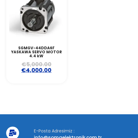
SGMGV-44DDA6F
YASKAWA SERVO MOTOR
4.4 kW
€
5,000.00
€
4,000.00
E-Posta Adresimiz :
info@somaelektronik.com.tr