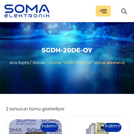
SGDH-20DE-OY
Ana Sayfa
/
Ürünler
/ Ürünler “SGDH-20DE-OY” olarak etiketlendi
2 sonucun tümü gösteriliyor
İndirim!
İndirim!