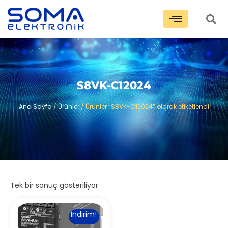
S8VK-C12024
Ana Sayfa
/
Ürünler
/ Ürünler “S8VK-C12024” olarak etiketlendi
Tek bir sonuç gösteriliyor
İndirim!