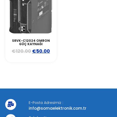
S8VK-C12024 OMRON
GÜÇ KAYNAĞI
€
120.00
€
50.00
E-Posta Adresimiz :
info@somaelektronik.com.tr