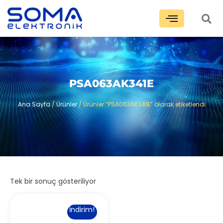
PSA063AK341E
Ana Sayfa
/
Ürünler
/ Ürünler “PSA063AK341E” olarak etiketlendi
Tek bir sonuç gösteriliyor
İndirim!