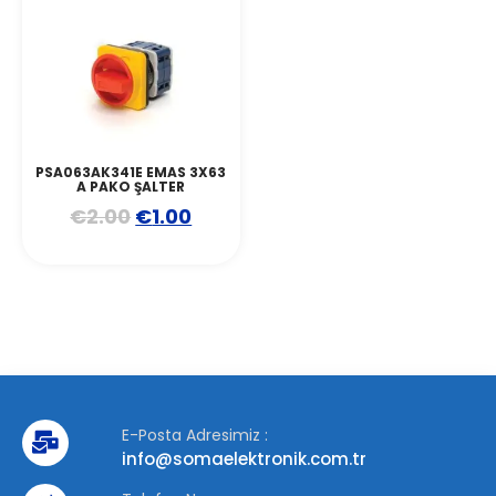
PSA063AK341E EMAS 3X63
A PAKO ŞALTER
€
2.00
€
1.00
E-Posta Adresimiz :
info@somaelektronik.com.tr