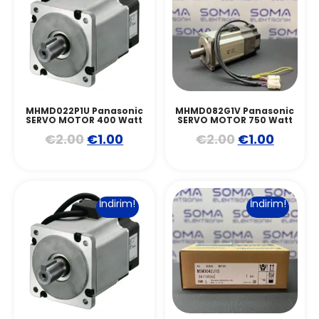
MHMD022P1U Panasonic
MHMD082G1V Panasonic
SERVO MOTOR 400 Watt
SERVO MOTOR 750 Watt
€
2.00
€
1.00
€
2.00
€
1.00
İndirim!
İndirim!