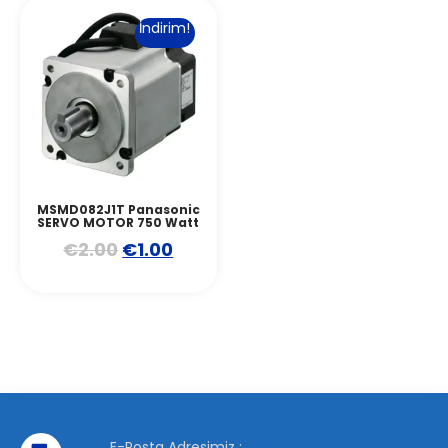
İndirim!
MSMD082J1T Panasonic
SERVO MOTOR 750 Watt
€
2.00
€
1.00
E-Posta Adresimiz :