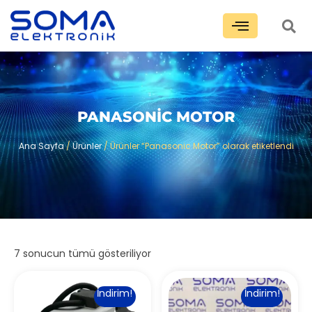
PANASONIC MOTOR
Ana Sayfa
/
Ürünler
/ Ürünler “Panasonic Motor” olarak etiketlendi
7 sonucun tümü gösteriliyor
İndirim!
İndirim!