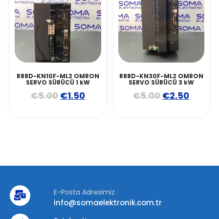
R88D-KN10F-ML2 OMRON
R88D-KN30F-ML2 OMRON
SERVO SÜRÜCÜ 1 kW
SERVO SÜRÜCÜ 3 kW
€
5.00
€
1.50
€
5.00
€
2.50
E-Posta Adresimiz :
info@somaelektronik.com.tr