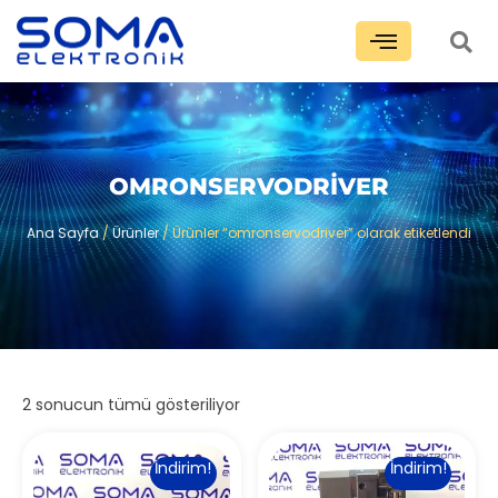
OMRONSERVODRIVER
Ana Sayfa
/
Ürünler
/ Ürünler “omronservodriver” olarak etiketlendi
2 sonucun tümü gösteriliyor
İndirim!
İndirim!