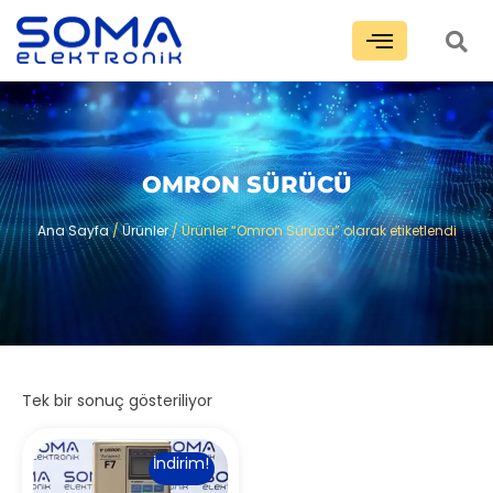
OMRON SÜRÜCÜ
Ana Sayfa
/
Ürünler
/ Ürünler “Omron Sürücü” olarak etiketlendi
Tek bir sonuç gösteriliyor
İndirim!