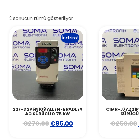
2 sonucun tümü gösteriliyor
İndirim!
22F-D2P5N103 ALLEN-BRADLEY
CIMR-J7AZ21
AC SÜRÜCÜ 0.75 kW
SÜRÜCÜ 
€
270.00
€
95.00
€
250.00