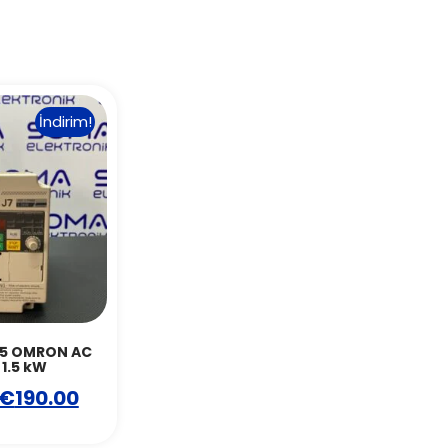
İndirim!
P5 OMRON AC
1.5 kW
€
190.00