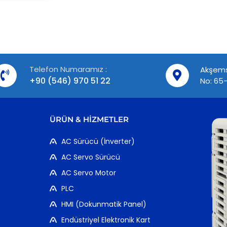
Telefon Numaramız :
Akşems
+90 (546) 970 51 22
No: 65-
ÜRÜN & HIZMETLER
AC Sürücü (İnverter)
AC Servo Sürücü
AC Servo Motor
PLC
HMI (Dokunmatik Panel)
Endüstriyel Elektronik Kart