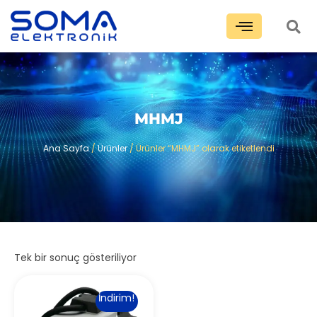
MHMJ
Ana Sayfa
/
Ürünler
/ Ürünler “MHMJ” olarak etiketlendi
Tek bir sonuç gösteriliyor
İndirim!