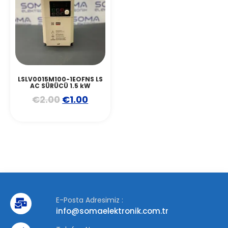
LSLV0015M100-1EOFNS LS
AC SÜRÜCÜ 1.5 kW
€
2.00
€
1.00
E-Posta Adresimiz :
info@somaelektronik.com.tr