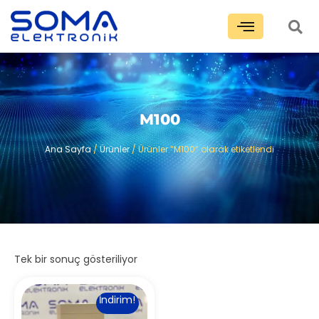
M100
Ana Sayfa
/
Ürünler
/ Ürünler “M100” olarak etiketlendi
Tek bir sonuç gösteriliyor
İndirim!