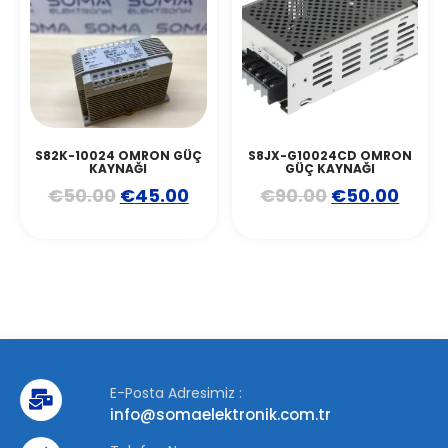
S82K-10024 OMRON GÜÇ
S8JX-G10024CD OMRON
KAYNAĞI
GÜÇ KAYNAĞI
€
50.00
€
45.00
€
90.00
€
50.00
E-Posta Adresimiz :
info@somaelektronik.com.tr