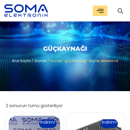
GÜÇKAYNAĞI
Ana Sayfa
/
Ürünler
/ Ürünler “güçkaynağı” olarak etiketlendi
2 sonucun tümü gösteriliyor
İndirim!
İndirim!