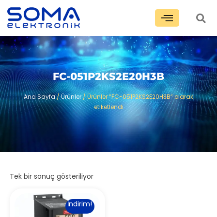
FC-051P2KS2E20H3B
Ana Sayfa
/
Ürünler
/ Ürünler “FC-051P2KS2E20H3B” olarak
etiketlendi
Tek bir sonuç gösteriliyor
İndirim!