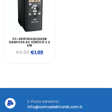
FC-051P2KS2E20H3B
DANFOSS AC SÜRÜCÜ 2.2
kW
€
2.00
€
1.00
E-Posta Adresimiz :
info@somaelektronik.com.tr