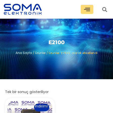
E2100
Ana Sayfa
/
Ürünler
/ Ürünler “E2100” olarak etiketlendi
Tek bir sonuç gösteriliyor
İndirim!