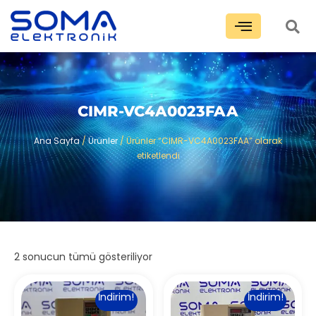
CIMR-VC4A0023FAA
Ana Sayfa
/
Ürünler
/ Ürünler “CIMR-VC4A0023FAA” olarak
etiketlendi
2 sonucun tümü gösteriliyor
İndirim!
İndirim!