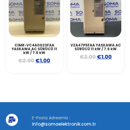
CIMR-VC4A0023FAA
VZA47P5FAA YASKAWA AC
YASKAWA AC SÜRÜCÜ 11
SÜRÜCÜ 11 kW / 7.5 kW
kW / 7.5 kW
€
2.00
€
1.00
€
2.00
€
1.00
E-Posta Adresimiz :
info@somaelektronik.com.tr