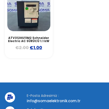
ATV312HU11M2 Schneider
Electric AC SÜRÜCÜ 1.1 kW
€
2.00
€
1.00
E-Posta Adresimiz :
info@somaelektronik.com.tr