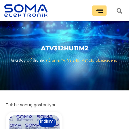
ATV312HU11M2
Ana Sayfa
/
Ürünler
/ Ürünler “ATV312HU11M2” olarak etiketlendi
Tek bir sonuç gösteriliyor
İndirim!