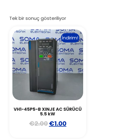
Tek bir sonuç gösteriliyor
İndirim!
VH1-45P5-B XINJE AC SÜRÜCÜ
5.5 kW
€
2.00
€
1.00