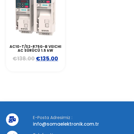
AC10-T/S2-R75G-B VEICHI
AC SÜRÜCÜ 1.5 kW
€
138.00
€
135.00
E-Posta Adresimiz :
info@somaelektronik.com.tr