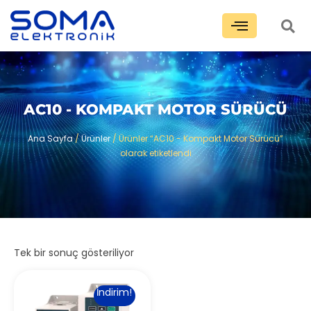
AC10 - KOMPAKT MOTOR SÜRÜCÜ
Ana Sayfa
/
Ürünler
/ Ürünler “AC10 - Kompakt Motor Sürücü”
olarak etiketlendi
Tek bir sonuç gösteriliyor
İndirim!