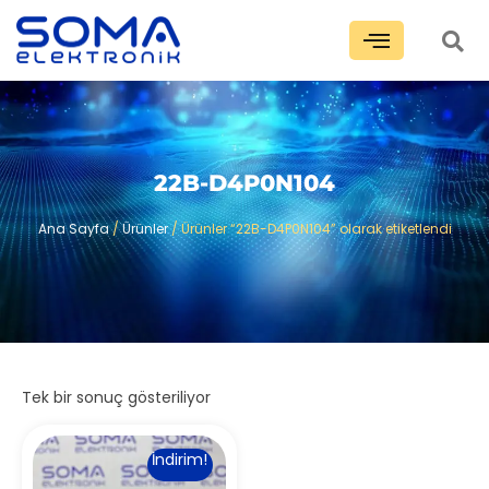
22B-D4P0N104
Ana Sayfa
/
Ürünler
/ Ürünler “22B-D4P0N104” olarak etiketlendi
Tek bir sonuç gösteriliyor
İndirim!